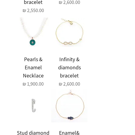
bracelet
מחיר
מחיר
Pearls &
Infinity &
Enamel
diamonds
Necklace
bracelet
מחיר
מחיר
Stud diamond
Enamel&