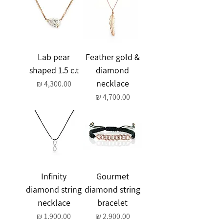
Lab pear
Feather gold &
shaped 1.5 c.t
diamond
necklace
מחיר
מחיר
Infinity
Gourmet
diamond string
diamond string
necklace
bracelet
מחיר
מחיר