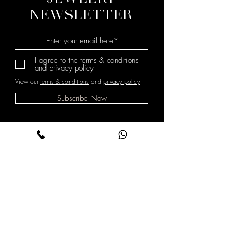
NEWSLETTER
I agree to the terms & conditions
and privacy policy
View our
terms & conditions
and
privacy policy
Subscribe Now
מדיניות משלוחים
Shop All
והחזרות
About
תנאי שימוש
Contact
מדיניות פרטיות
הצהרת נגישות