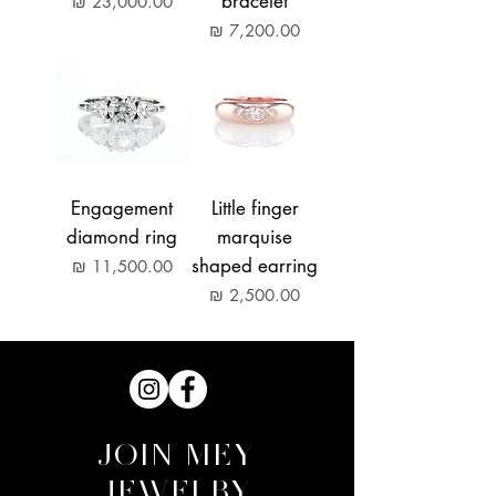
bracelet
מחיר
מחיר
Engagement
Little finger
diamond ring
marquise
shaped earring
מחיר
מחיר
JOIN MEY
JEWELRY