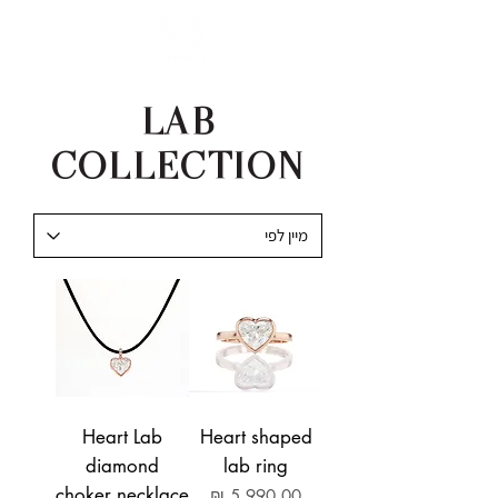
LAB
COLLECTION
Heart Lab
Heart shaped
diamond
lab ring
choker necklace
מחיר