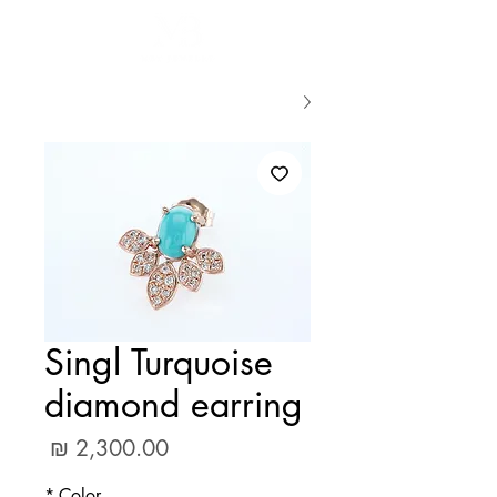
Singl Turquoise
diamond earring
מחיר
*
Color