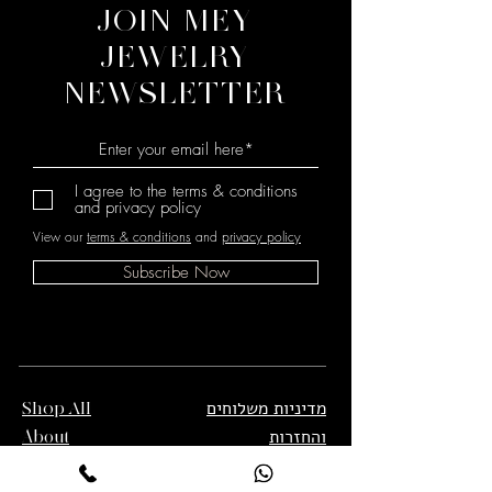
JOIN MEY
JEWELRY
NEWSLETTER
I agree to the terms & conditions
and privacy policy
View our
terms & conditions
and
privacy policy
Subscribe Now
מדיניות משלוחים
Shop All
והחזרות
About
תנאי שימוש
Contact