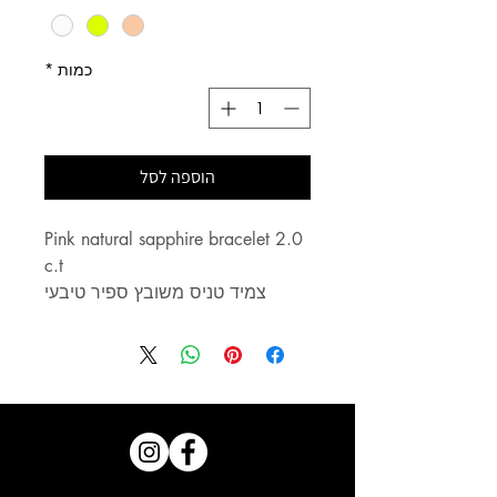
כמות
*
הוספה לסל
Pink natural sapphire bracelet 2.0
c.t
צמיד טניס משובץ ספיר טיבעי
במשקל 2.0 קראט ( 3 נק׳ כל אבן)
14 קראט זהב