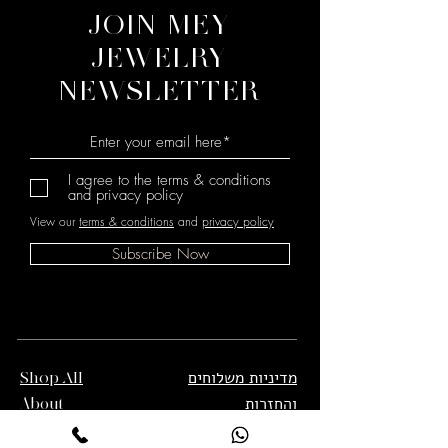
JOIN MEY
JEWELRY
NEWSLETTER
I agree to the terms & conditions
and privacy policy
View our
terms & conditions
and
privacy policy
Subscribe Now
מדיניות משלוחים
Shop All
והחזרות
About
תנאי שימוש
Contact