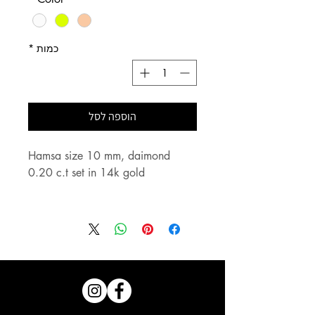
כמות
*
הוספה לסל
Hamsa size 10 mm, daimond 
צמיד חמסה,גודל 10 ממ, משקל 
0.20 קראט יהלומים 14 קראט זהב.