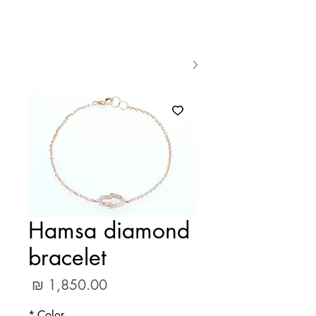
Hamsa diamond
bracelet
מחיר
*
Color