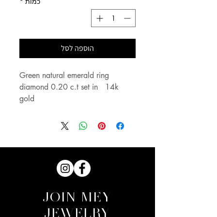
כמות
*
הוספה לסל
Green natural emerald ring 
diamond 0.20 c.t set in   14k 
gold
JOIN MEY
JEWELRY