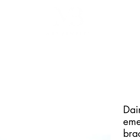
ME
SHOP ALL
SHOP
GIFT CARD
ABOUT
CONT
Dai
eme
bra