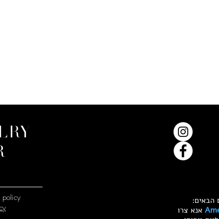
LRY
R
 policy
cy
Ame
אנא צרו