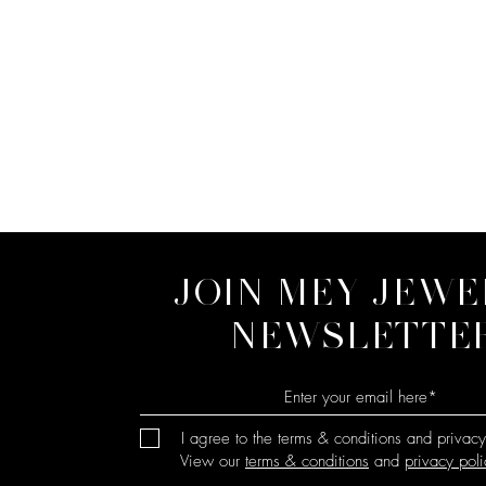
JOIN MEY JEWE
NEWSLETTE
I agree to the terms & conditions and privacy
View our
terms & conditions
and
privacy poli