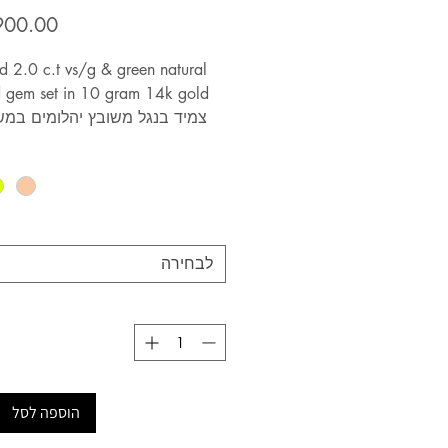
 2.0 c.t vs/g & green natural
 gem set in 10 gram 14k gold
קראט ניקיון 
10 גרם זהב 14 קראט.
מידות m-l יהיו בתוספת ת
500 שח תלוי במשקל
לבחירה
הוספה לסל