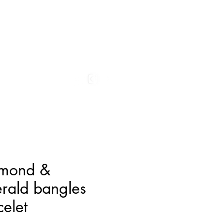
התחברי
ACT
mond &
rald bangles
celet