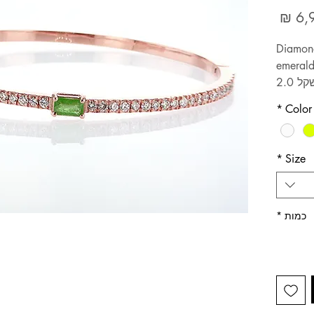
מחיר
Diamond
emerald
צמיד בנגל משובץ יהלומים במשקל 2.0
vs/g
*
Color
שלום בגלל
שמשקל הזהב יהיה גבוה יותר, בין 200-
*
Size
כמות
*