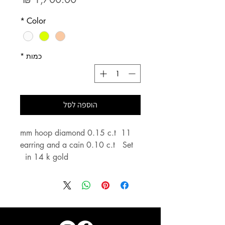
*
Color
כמות
*
הוספה לסל
11 mm hoop diamond 0.15 c.t 
earring and a cain 0.10 c.t   Set 
חישוק יהלומים בגודל 11 מ״מ,  
0.15 קראט יהלומים vs ושרשרת 
משובצת 0.10 קראט יהלומים 