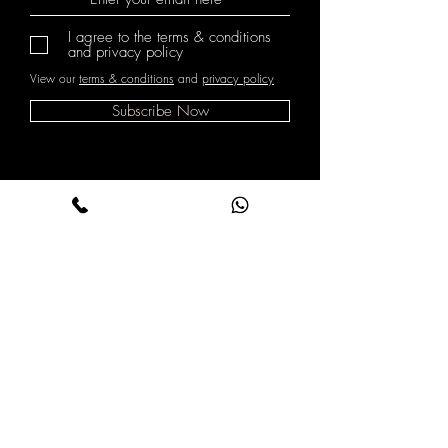
בצמיד ). במידה ומצריך תיקון לא 
I agree to the terms & conditions
באחריות, יתוקן בעלות של בין 35-
and privacy policy
50 ש״ח.
View our
terms & conditions
and
privacy policy
Subscribe Now
מדיניות משלוחים
Shop All
והחזרות
About
תנאי שימוש
Contact
מדיניות פרטיות
הצהרת נגישות
קנייה מאובטחת בתקן PCI באמצעות
הכרטיסים הבאים:
*לתשלום באמצעות כרטיס