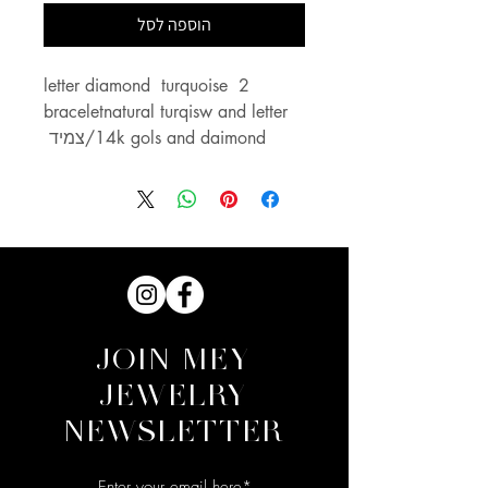
הוספה לסל
2 letter diamond  turquoise 
braceletnatural turqisw and letter 
14k gols and daimond/צמיד 
טורקיזים טיבעיים 2  אותיות מזהב  
7 מ״מ כל אחת 14 קראט עם 2 
יהלומים של 0.01 קראט כל 
אחד.*חשוב לתת מידה מדוייקת, 
תיקון מידה יהיה כרוך בעלות 
נוספת.צמיד בהזמנה אישית- זמן 
ייצור עד 21 ימי עסקים. אין החלפה 
או החזרה.*יש אחריות במידה 
JOIN MEY
והצמיד נקרע,  אין אחריות במידה 
JEWELRY
ואבני החן נישברות, ( טורקיזים 
NEWSLETTER
טיבעיות אבני חן עדינות ועלולות 
להשבר, לא מומלץ לענוד את הצמיד 
כשעושים פעולות שעלולות לפגוע 